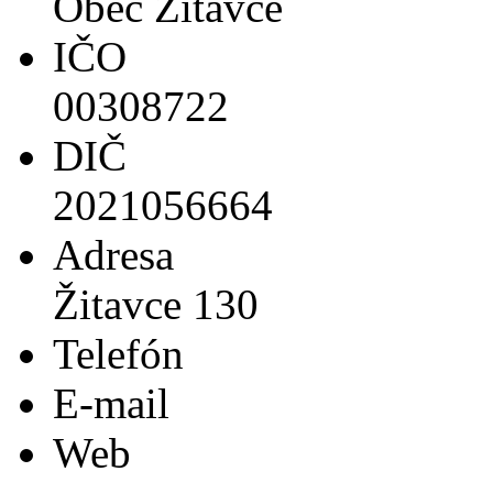
Obec Žitavce
IČO
00308722
DIČ
2021056664
Adresa
Žitavce 130
Telefón
E-mail
Web