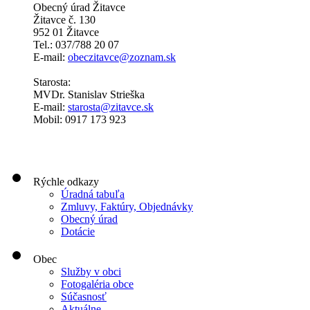
Obecný úrad Žitavce
Žitavce č. 130
952 01 Žitavce
Tel.: 037/788 20 07
E-mail:
obeczitavce@zoznam.sk
Starosta:
MVDr. Stanislav Strieška
E-mail:
starosta@zitavce.sk
Mobil: 0917 173 923
Rýchle odkazy
Úradná tabuľa
Zmluvy, Faktúry, Objednávky
Obecný úrad
Dotácie
Obec
Služby v obci
Fotogaléria obce
Súčasnosť
Aktuálne