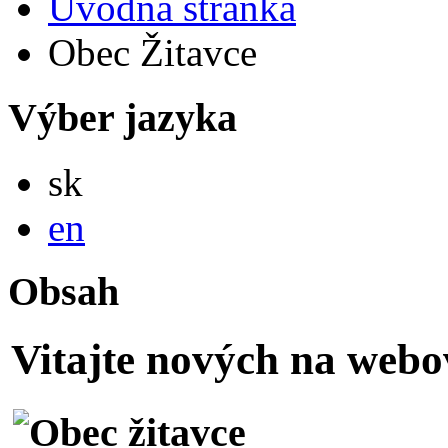
Úvodná stránka
Obec Žitavce
Výber jazyka
Slovensky
sk
English
en
Obsah
Vitajte nových na webo
A