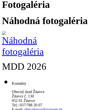
Fotogaléria
Náhodná fotogaléria
MDD 2026
Kontakty
Obecný úrad Žitavce
Žitavce č. 130
952 01 Žitavce
Tel.: 037/788 20 07
E-mail:
obeczitavce@zoznam.sk