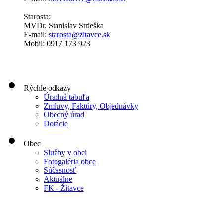
Starosta:
MVDr. Stanislav Strieška
E-mail:
starosta@zitavce.sk
Mobil: 0917 173 923
Rýchle odkazy
Úradná tabuľa
Zmluvy, Faktúry, Objednávky
Obecný úrad
Dotácie
Obec
Služby v obci
Fotogaléria obce
Súčasnosť
Aktuálne
FK - Žitavce