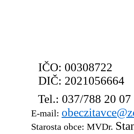
O
Ž
9
IČO: 00308722
DIČ: 2021056664
Tel.: 037/788 20 07
obeczitavce@z
E-mail:
Sta
Starosta obce: MVDr.