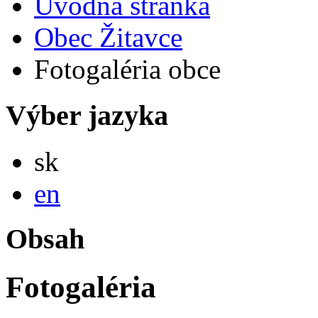
Úvodná stránka
Obec Žitavce
Fotogaléria obce
Výber jazyka
Slovensky
sk
English
en
Obsah
Fotogaléria