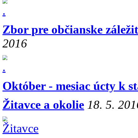
Zbor pre občianske záleži
2016
Október - mesiac úcty k s
Žitavce a okolie
18. 5. 201