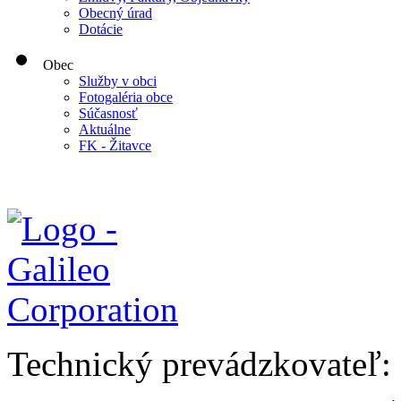
Obecný úrad
Dotácie
Obec
Služby v obci
Fotogaléria obce
Súčasnosť
Aktuálne
FK - Žitavce
Technický prevádzkovateľ: