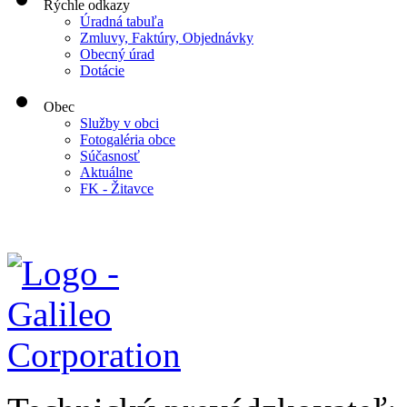
Rýchle odkazy
Úradná tabuľa
Zmluvy, Faktúry, Objednávky
Obecný úrad
Dotácie
Obec
Služby v obci
Fotogaléria obce
Súčasnosť
Aktuálne
FK - Žitavce