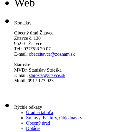
Web
Kontakty
Obecný úrad Žitavce
Žitavce č. 130
952 01 Žitavce
Tel.: 037/788 20 07
E-mail:
obeczitavce@zoznam.sk
Starosta:
MVDr. Stanislav Strieška
E-mail:
starosta@zitavce.sk
Mobil: 0917 173 923
Rýchle odkazy
Úradná tabuľa
Zmluvy, Faktúry, Objednávky
Obecný úrad
Dotácie