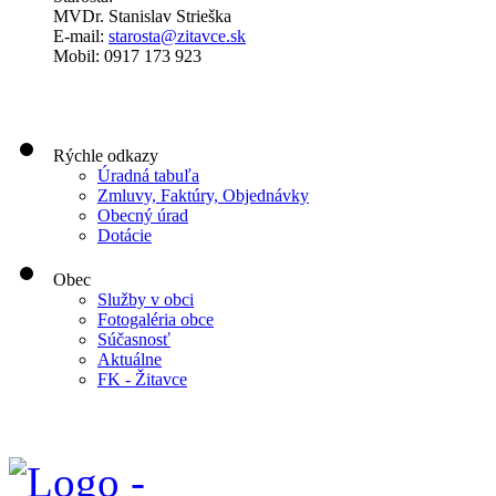
MVDr. Stanislav Strieška
E-mail:
starosta@zitavce.sk
Mobil: 0917 173 923
Rýchle odkazy
Úradná tabuľa
Zmluvy, Faktúry, Objednávky
Obecný úrad
Dotácie
Obec
Služby v obci
Fotogaléria obce
Súčasnosť
Aktuálne
FK - Žitavce