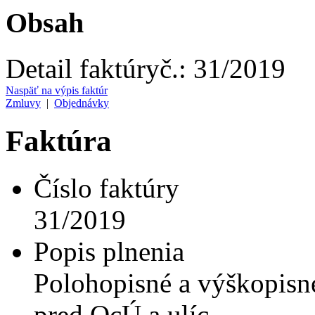
Obsah
Detail faktúry
č.:
31/2019
Naspäť na výpis faktúr
Zmluvy
|
Objednávky
Faktúra
Číslo faktúry
31/2019
Popis plnenia
Polohopisné a výškopisné
pred OcÚ a ulíc