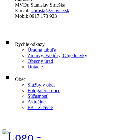
MVDr. Stanislav Strieška
E-mail:
starosta@zitavce.sk
Mobil: 0917 173 923
Rýchle odkazy
Úradná tabuľa
Zmluvy, Faktúry, Objednávky
Obecný úrad
Dotácie
Obec
Služby v obci
Fotogaléria obce
Súčasnosť
Aktuálne
FK - Žitavce