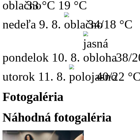
33 °C
19 °C
nedeľa
9. 8.
34/18 °C
pondelok
10. 8.
38/2
utorok
11. 8.
40/22 °
Fotogaléria
Náhodná fotogaléria