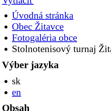
Úvodná stránka
Obec Žitavce
Fotogaléria obce
Stolnotenisový turnaj Ži
Výber jazyka
Slovensky
sk
English
en
Obsah