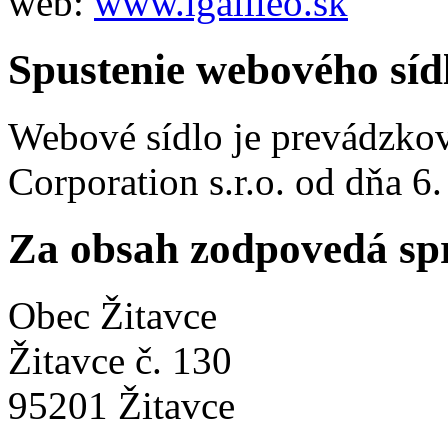
web:
www.igalileo.sk
Spustenie webového síd
Webové sídlo je prevádzko
Corporation s.r.o. od dňa 6.
Za obsah zodpovedá sp
Obec Žitavce
Žitavce č. 130
95201 Žitavce