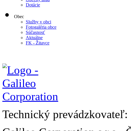
Dotácie
Obec
Služby v obci
Fotogaléria obce
Súčasnosť
Aktuálne
FK - Žitavce
Technický prevádzkovateľ: