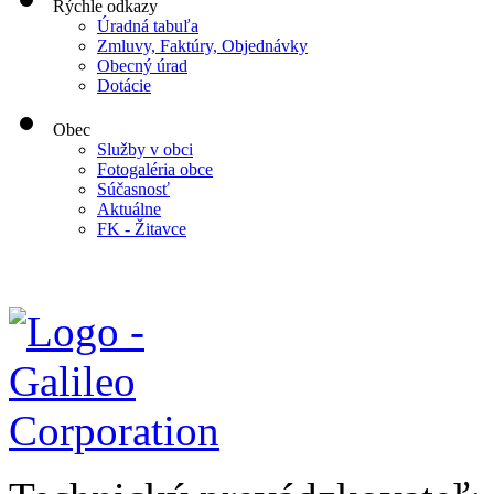
Rýchle odkazy
Úradná tabuľa
Zmluvy, Faktúry, Objednávky
Obecný úrad
Dotácie
Obec
Služby v obci
Fotogaléria obce
Súčasnosť
Aktuálne
FK - Žitavce