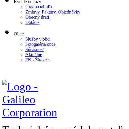
Rýchle odkazy
Úradná tabuľa
Zmluvy, Faktúry, Objednávky
Obecný úrad
Dotácie
Obec
Služby v obci
Fotogaléria obce
Súčasnosť
Aktuálne
FK - Žitavce