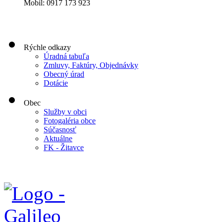
Mobil: 0917 173 923
Rýchle odkazy
Úradná tabuľa
Zmluvy, Faktúry, Objednávky
Obecný úrad
Dotácie
Obec
Služby v obci
Fotogaléria obce
Súčasnosť
Aktuálne
FK - Žitavce