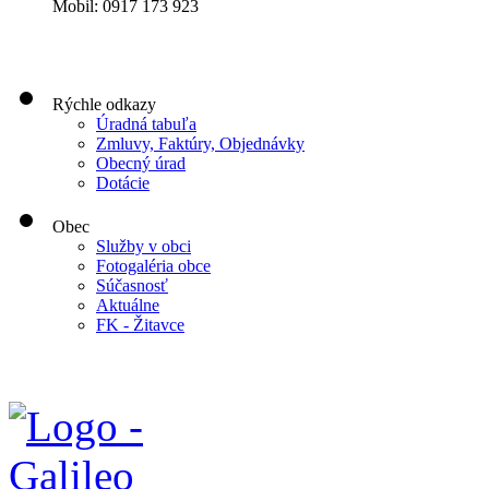
Mobil: 0917 173 923
Rýchle odkazy
Úradná tabuľa
Zmluvy, Faktúry, Objednávky
Obecný úrad
Dotácie
Obec
Služby v obci
Fotogaléria obce
Súčasnosť
Aktuálne
FK - Žitavce