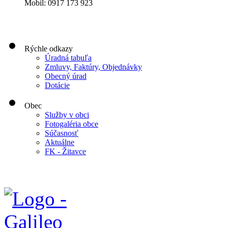
Mobil: 0917 173 923
Rýchle odkazy
Úradná tabuľa
Zmluvy, Faktúry, Objednávky
Obecný úrad
Dotácie
Obec
Služby v obci
Fotogaléria obce
Súčasnosť
Aktuálne
FK - Žitavce