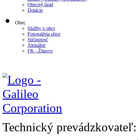
Obecný úrad
Dotácie
Obec
Služby v obci
Fotogaléria obce
Súčasnosť
Aktuálne
FK - Žitavce
Technický prevádzkovateľ: